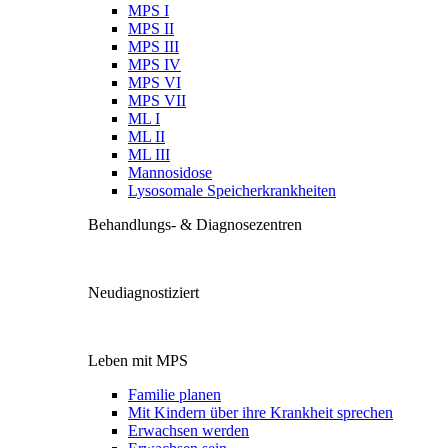
MPS I
MPS II
MPS III
MPS IV
MPS VI
MPS VII
ML I
ML II
ML III
Mannosidose
Lysosomale Speicherkrankheiten
Behandlungs- & Diagnosezentren
Neudiagnostiziert
Leben mit MPS
Familie planen
Mit Kindern über ihre Krankheit sprechen
Erwachsen werden