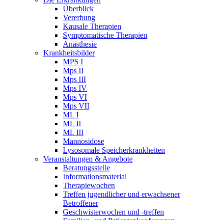
Überblick
Vererbung
Kausale Therapien
Symptomatische Therapien
Anästhesie
Krankheitsbilder
MPS I
Mps II
Mps III
Mps IV
Mps VI
Mps VII
ML I
ML II
ML III
Mannosidose
Lysosomale Speicherkrankheiten
Veranstaltungen & Angebote
Beratungsstelle
Informationsmaterial
Therapiewochen
Treffen jugendlicher und erwachsener
Betroffener
Geschwisterwochen und -treffen