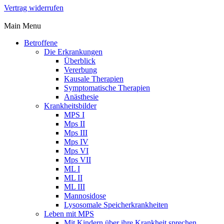
Vertrag widerrufen
Main Menu
Betroffene
Die Erkrankungen
Überblick
Vererbung
Kausale Therapien
Symptomatische Therapien
Anästhesie
Krankheitsbilder
MPS I
Mps II
Mps III
Mps IV
Mps VI
Mps VII
ML I
ML II
ML III
Mannosidose
Lysosomale Speicherkrankheiten
Leben mit MPS
Mit Kindern über ihre Krankheit sprechen