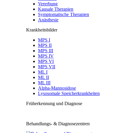
Vererbung
Kausale Therapien
Symptomatische Therapien
Anästhesie
Krankheitsbilder
MPS I
MPS II
MPS III
MPS IV
MPS VI
MPS VII
ML I
ML II
ML III
Alpha-Mannosidose
Lysosomale Speicherkrankheiten
Früherkennung und Diagnose
Behandlungs- & Diagnosezentren