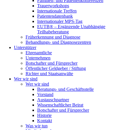
Familien- und Patientenkonferenzen
Trauerworkshops
Internationale Treffen
Patientendatenbank
Internationaler MPS-Tag
EUTB® – Ergänzende Unabhängige
Teilhabeberatung
Früherkennung und Diagnose
Behandlungs- und Diagnosezentren
Unterstützer
Ehrenamtliche
Unternehmen
Botschafter und Fürsprecher
Öffentlicher Geldgeber / Stiftung
Richter und Staatsanwälte
Wer wir sind
Wer wir sind
Beratungs- und Geschäftsstelle
Vorstand
Austauschpartner
Wissenschaftlicher Beirat
Botschafter und Fürsprecher
Historie
Kontakt
Was wir tun