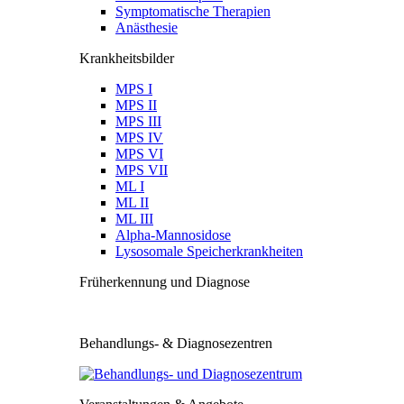
Symptomatische Therapien
Anästhesie
Krankheitsbilder
MPS I
MPS II
MPS III
MPS IV
MPS VI
MPS VII
ML I
ML II
ML III
Alpha-Mannosidose
Lysosomale Speicherkrankheiten
Früherkennung und Diagnose
Behandlungs- & Diagnosezentren