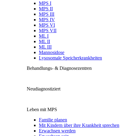
MPS I
MPS II
MPS III
MPS IV
MPS VI
MPS VII
ML I
ML II
ML III
Mannosidose
Lysosomale Speicherkrankheiten
Behandlungs- & Diagnosezentren
Neudiagnostiziert
Leben mit MPS
Familie planen
Mit Kindern über ihre Krankheit sprechen
Erwachsen werden