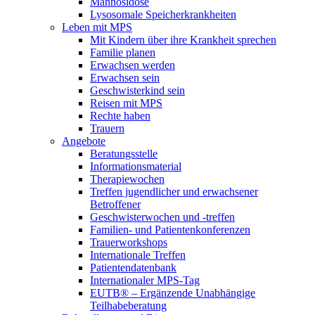
Mannosidose
Lysosomale Speicherkrankheiten
Leben mit MPS
Mit Kindern über ihre Krankheit sprechen
Familie planen
Erwachsen werden
Erwachsen sein
Geschwisterkind sein
Reisen mit MPS
Rechte haben
Trauern
Angebote
Beratungsstelle
Informationsmaterial
Therapiewochen
Treffen jugendlicher und erwachsener
Betroffener
Geschwisterwochen und -treffen
Familien- und Patientenkonferenzen
Trauerworkshops
Internationale Treffen
Patientendatenbank
Internationaler MPS-Tag
EUTB® – Ergänzende Unabhängige
Teilhabeberatung