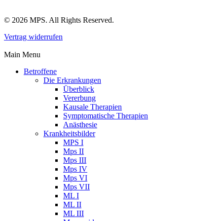
© 2026 MPS. All Rights Reserved.
Vertrag widerrufen
Main Menu
Betroffene
Die Erkrankungen
Überblick
Vererbung
Kausale Therapien
Symptomatische Therapien
Anästhesie
Krankheitsbilder
MPS I
Mps II
Mps III
Mps IV
Mps VI
Mps VII
ML I
ML II
ML III