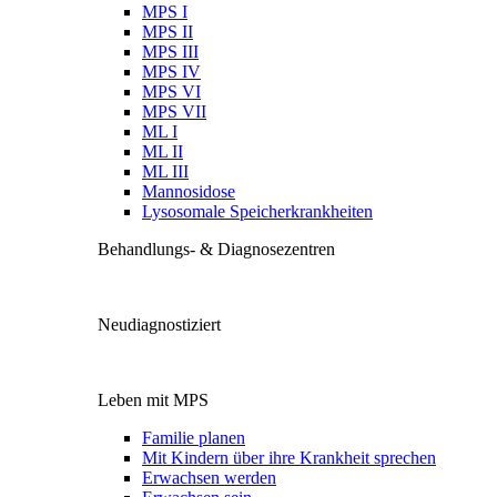
MPS I
MPS II
MPS III
MPS IV
MPS VI
MPS VII
ML I
ML II
ML III
Mannosidose
Lysosomale Speicherkrankheiten
Behandlungs- & Diagnosezentren
Neudiagnostiziert
Leben mit MPS
Familie planen
Mit Kindern über ihre Krankheit sprechen
Erwachsen werden