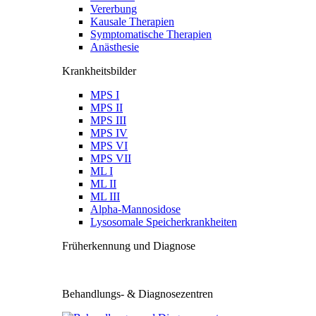
Vererbung
Kausale Therapien
Symptomatische Therapien
Anästhesie
Krankheitsbilder
MPS I
MPS II
MPS III
MPS IV
MPS VI
MPS VII
ML I
ML II
ML III
Alpha-Mannosidose
Lysosomale Speicherkrankheiten
Früherkennung und Diagnose
Behandlungs- & Diagnosezentren