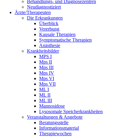
Behandlungs- und Diagnosezentren
Neudiagnostiziert
Ärzte/Therapeuten
Die Erkrankungen
Überblick
Vererbung
Kausale Therapien
Symptomatische Therapien
Anästhesie
Krankheitsbilder
MPS I
Mps II
Mps III
Mps IV
Mps VI
Mps VII
ML I
ML II
ML III
Mannosidose
Lysosomale Speicherkrankheiten
Veranstaltungen & Angebote
Beratungsstelle
Informationsmaterial
Therapiewochen