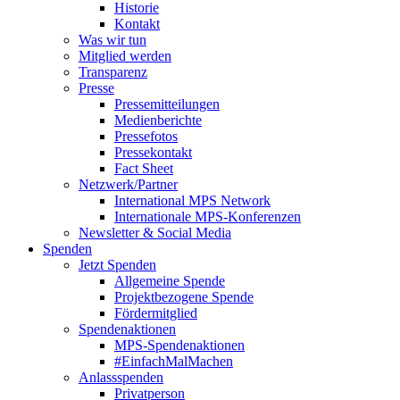
Historie
Kontakt
Was wir tun
Mitglied werden
Transparenz
Presse
Pressemitteilungen
Medienberichte
Pressefotos
Pressekontakt
Fact Sheet
Netzwerk/Partner
International MPS Network
Internationale MPS-Konferenzen
Newsletter & Social Media
Spenden
Jetzt Spenden
Allgemeine Spende
Projektbezogene Spende
Fördermitglied
Spendenaktionen
MPS-Spendenaktionen
#EinfachMalMachen
Anlassspenden
Privatperson