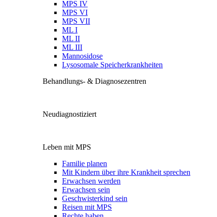
MPS IV
MPS VI
MPS VII
ML I
ML II
ML III
Mannosidose
Lysosomale Speicherkrankheiten
Behandlungs- & Diagnosezentren
Neudiagnostiziert
Leben mit MPS
Familie planen
Mit Kindern über ihre Krankheit sprechen
Erwachsen werden
Erwachsen sein
Geschwisterkind sein
Reisen mit MPS
Rechte haben