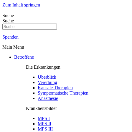
Zum Inhalt springen
Suche
Suche
Spenden
Main Menu
Betroffene
Die Erkrankungen
Überblick
Vererbung
Kausale Therapien
Symptomatische Therapien
Anästhesie
Krankheitsbilder
MPS I
MPS II
MPS III