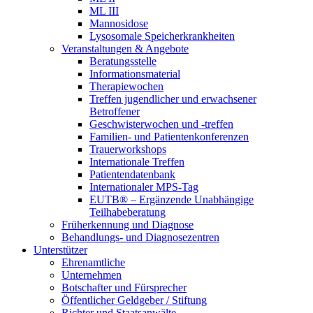
ML III
Mannosidose
Lysosomale Speicherkrankheiten
Veranstaltungen & Angebote
Beratungsstelle
Informationsmaterial
Therapiewochen
Treffen jugendlicher und erwachsener
Betroffener
Geschwisterwochen und -treffen
Familien- und Patientenkonferenzen
Trauerworkshops
Internationale Treffen
Patientendatenbank
Internationaler MPS-Tag
EUTB® – Ergänzende Unabhängige
Teilhabeberatung
Früherkennung und Diagnose
Behandlungs- und Diagnosezentren
Unterstützer
Ehrenamtliche
Unternehmen
Botschafter und Fürsprecher
Öffentlicher Geldgeber / Stiftung
Richter und Staatsanwälte