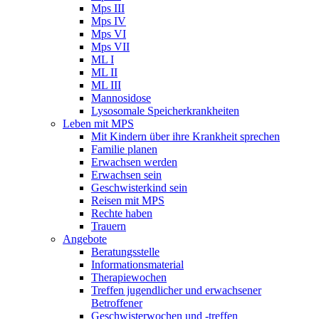
Mps III
Mps IV
Mps VI
Mps VII
ML I
ML II
ML III
Mannosidose
Lysosomale Speicherkrankheiten
Leben mit MPS
Mit Kindern über ihre Krankheit sprechen
Familie planen
Erwachsen werden
Erwachsen sein
Geschwisterkind sein
Reisen mit MPS
Rechte haben
Trauern
Angebote
Beratungsstelle
Informationsmaterial
Therapiewochen
Treffen jugendlicher und erwachsener
Betroffener
Geschwisterwochen und -treffen