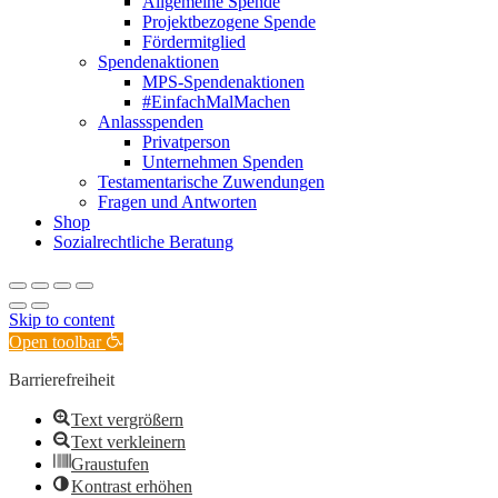
Allgemeine Spende
Projektbezogene Spende
Fördermitglied
Spendenaktionen
MPS-Spendenaktionen
#EinfachMalMachen
Anlassspenden
Privatperson
Unternehmen Spenden
Testamentarische Zuwendungen
Fragen und Antworten
Shop
Sozialrechtliche Beratung
Skip to content
Open toolbar
Barrierefreiheit
Text vergrößern
Text verkleinern
Graustufen
Kontrast erhöhen