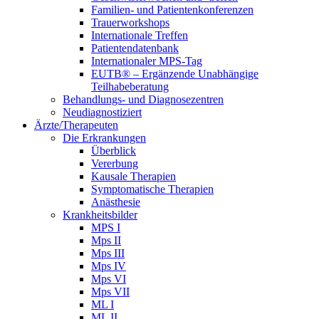
Familien- und Patientenkonferenzen
Trauerworkshops
Internationale Treffen
Patientendatenbank
Internationaler MPS-Tag
EUTB® – Ergänzende Unabhängige
Teilhabeberatung
Behandlungs- und Diagnosezentren
Neudiagnostiziert
Ärzte/Therapeuten
Die Erkrankungen
Überblick
Vererbung
Kausale Therapien
Symptomatische Therapien
Anästhesie
Krankheitsbilder
MPS I
Mps II
Mps III
Mps IV
Mps VI
Mps VII
ML I
ML II