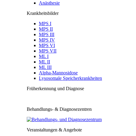
Anästhesie
Krankheitsbilder
MPS I
MPS II
MPS III
MPS IV
MPS VI
MPS VII
ML I
ML II
ML III
Alpha-Mannosidose
Lysosomale Speicherkrankheiten
Früherkennung und Diagnose
Behandlungs- & Diagnosezentren
Veranstaltungen & Angebote