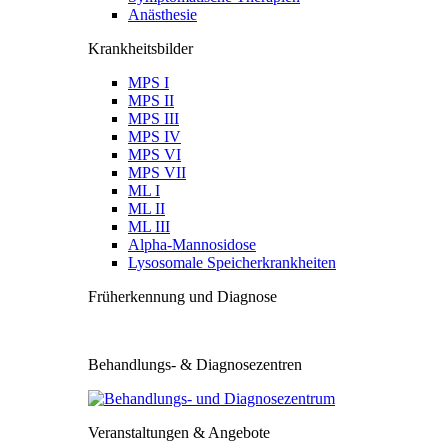
Anästhesie
Krankheitsbilder
MPS I
MPS II
MPS III
MPS IV
MPS VI
MPS VII
ML I
ML II
ML III
Alpha-Mannosidose
Lysosomale Speicherkrankheiten
Früherkennung und Diagnose
Behandlungs- & Diagnosezentren
Veranstaltungen & Angebote