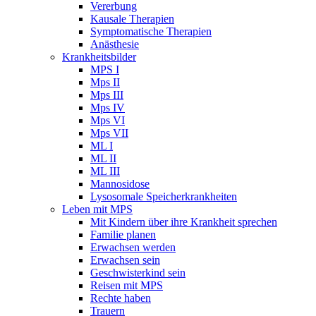
Vererbung
Kausale Therapien
Symptomatische Therapien
Anästhesie
Krankheitsbilder
MPS I
Mps II
Mps III
Mps IV
Mps VI
Mps VII
ML I
ML II
ML III
Mannosidose
Lysosomale Speicherkrankheiten
Leben mit MPS
Mit Kindern über ihre Krankheit sprechen
Familie planen
Erwachsen werden
Erwachsen sein
Geschwisterkind sein
Reisen mit MPS
Rechte haben
Trauern