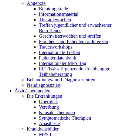
Angebote
Beratungsstelle
Informationsmaterial
Therapiewochen
Treffen jugendlicher und erwachsener
Betroffener
Geschwisterwochen und -treffen
Familien- und Patientenkonferenzen
Trauerworkshops
Internationale Treffen
Patientendatenbank
Internationaler MPS-Tag
EUTB® – Ergänzende Unabhängige
Teilhabeberatung
Behandlungs- und Diagnosezentren
Neudiagnostiziert
Ärzte/Therapeuten
Die Erkrankungen
Überblick
Vererbung
Kausale Therapien
Symptomatische Therapien
Anästhesie
Krankheitsbilder
MPS I