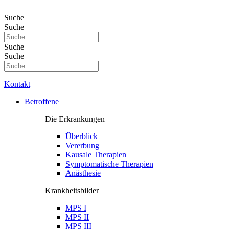
Zum
Inhalt
Suche
springen
Suche
Suche
Suche
Kontakt
Main
Betroffene
Menu
Die Erkrankungen
Überblick
Vererbung
Kausale Therapien
Symptomatische Therapien
Anästhesie
Krankheitsbilder
MPS I
MPS II
MPS III