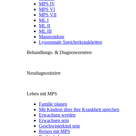
MPS IV
MPS VI
MPS VII
ML I
ML II
ML III
Mannosidose
Lysosomale Speicherkrankheiten
Behandlungs- & Diagnosezentren
Neudiagnostiziert
Leben mit MPS
Familie planen
Mit Kindern über ihre Krankheit sprechen
Erwachsen werden
Erwachsen sein
Geschwisterkind sein
Reisen mit MPS