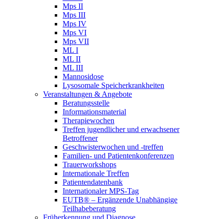
Mps II
Mps III
Mps IV
Mps VI
Mps VII
ML I
ML II
ML III
Mannosidose
Lysosomale Speicherkrankheiten
Veranstaltungen & Angebote
Beratungsstelle
Informationsmaterial
Therapiewochen
Treffen jugendlicher und erwachsener
Betroffener
Geschwisterwochen und -treffen
Familien- und Patientenkonferenzen
Trauerworkshops
Internationale Treffen
Patientendatenbank
Internationaler MPS-Tag
EUTB® – Ergänzende Unabhängige
Teilhabeberatung
Früherkennung und Diagnose