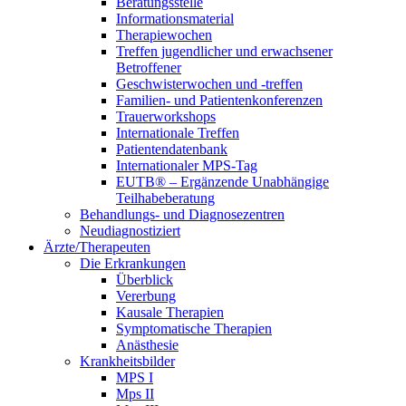
Beratungsstelle
Informationsmaterial
Therapiewochen
Treffen jugendlicher und erwachsener
Betroffener
Geschwisterwochen und -treffen
Familien- und Patientenkonferenzen
Trauerworkshops
Internationale Treffen
Patientendatenbank
Internationaler MPS-Tag
EUTB® – Ergänzende Unabhängige
Teilhabeberatung
Behandlungs- und Diagnosezentren
Neudiagnostiziert
Ärzte/Therapeuten
Die Erkrankungen
Überblick
Vererbung
Kausale Therapien
Symptomatische Therapien
Anästhesie
Krankheitsbilder
MPS I
Mps II