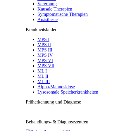
Vererbung
Kausale Therapien
Symptomatische Therapien
Anästhesie
Krankheitsbilder
MPS I
MPS II
MPS III
MPS IV
MPS VI
MPS VII
ML I
ML II
ML III
Alpha-Mannosidose
Lysosomale Speicherkrankheiten
Früherkennung und Diagnose
Behandlungs- & Diagnosezentren