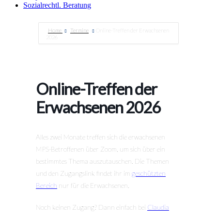
Sozialrechtl. Beratung
Home
Termine
Online-Treffen der Erwachsenen
2026
Online-Treffen der
Erwachsenen 2026
Alles zwei Monate treffen sich die erwachsenen
MPS-Betroffenen über Zoom, um sich über ein
bestimmtes Thema auszutauschen. Die Themen
und den Zugangslink findet ihr im
geschützten
Bereich
nur für die Erwachsenen.
Noch keinen Zugang? Dann einfach bei
Claudia