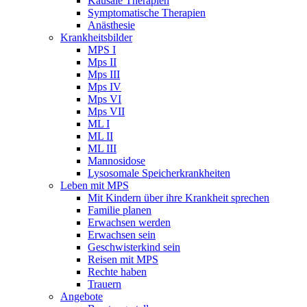
Kausale Therapien
Symptomatische Therapien
Anästhesie
Krankheitsbilder
MPS I
Mps II
Mps III
Mps IV
Mps VI
Mps VII
ML I
ML II
ML III
Mannosidose
Lysosomale Speicherkrankheiten
Leben mit MPS
Mit Kindern über ihre Krankheit sprechen
Familie planen
Erwachsen werden
Erwachsen sein
Geschwisterkind sein
Reisen mit MPS
Rechte haben
Trauern
Angebote