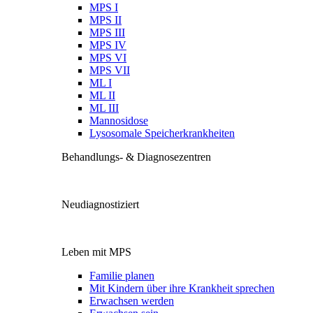
MPS I
MPS II
MPS III
MPS IV
MPS VI
MPS VII
ML I
ML II
ML III
Mannosidose
Lysosomale Speicherkrankheiten
Behandlungs- & Diagnosezentren
Neudiagnostiziert
Leben mit MPS
Familie planen
Mit Kindern über ihre Krankheit sprechen
Erwachsen werden