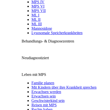
MPS IV
MPS VI
MPS VII
ML I
ML II
ML III
Mannosidose
Lysosomale Speicherkrankheiten
Behandlungs- & Diagnosezentren
Neudiagnostiziert
Leben mit MPS
Familie planen
Mit Kindern über ihre Krankheit sprechen
Erwachsen werden
Erwachsen sein
Geschwisterkind sein
Reisen mit MPS
Rechte haben