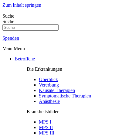
Zum Inhalt springen
Suche
Suche
Spenden
Main Menu
Betroffene
Die Erkrankungen
Überblick
Vererbung
Kausale Therapien
Symptomatische Therapien
Anästhesie
Krankheitsbilder
MPS I
MPS II
MPS III