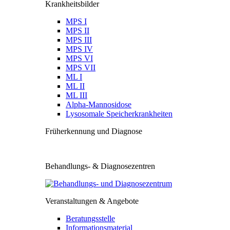
Krankheitsbilder
MPS I
MPS II
MPS III
MPS IV
MPS VI
MPS VII
ML I
ML II
ML III
Alpha-Mannosidose
Lysosomale Speicherkrankheiten
Früherkennung und Diagnose
Behandlungs- & Diagnosezentren
Veranstaltungen & Angebote
Beratungsstelle
Informationsmaterial