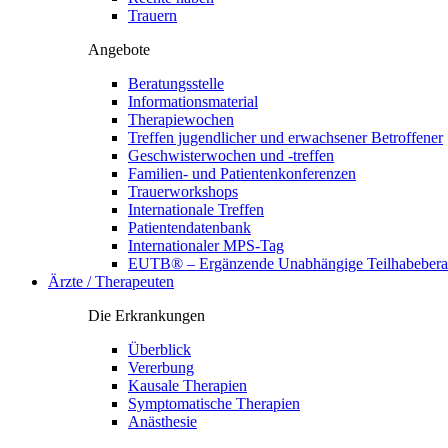
Trauern
Angebote
Beratungsstelle
Informationsmaterial
Therapiewochen
Treffen jugendlicher und erwachsener Betroffener
Geschwisterwochen und -treffen
Familien- und Patientenkonferenzen
Trauerworkshops
Internationale Treffen
Patientendatenbank
Internationaler MPS-Tag
EUTB® – Ergänzende Unabhängige Teilhabebera
Ärzte / Therapeuten
Die Erkrankungen
Überblick
Vererbung
Kausale Therapien
Symptomatische Therapien
Anästhesie