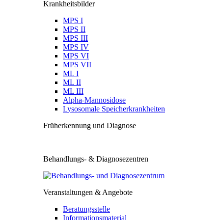
Krankheitsbilder
MPS I
MPS II
MPS III
MPS IV
MPS VI
MPS VII
ML I
ML II
ML III
Alpha-Mannosidose
Lysosomale Speicherkrankheiten
Früherkennung und Diagnose
Behandlungs- & Diagnosezentren
Veranstaltungen & Angebote
Beratungsstelle
Informationsmaterial