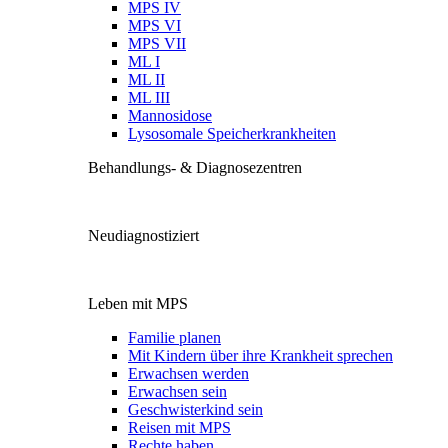
MPS IV
MPS VI
MPS VII
ML I
ML II
ML III
Mannosidose
Lysosomale Speicherkrankheiten
Behandlungs- & Diagnosezentren
Neudiagnostiziert
Leben mit MPS
Familie planen
Mit Kindern über ihre Krankheit sprechen
Erwachsen werden
Erwachsen sein
Geschwisterkind sein
Reisen mit MPS
Rechte haben