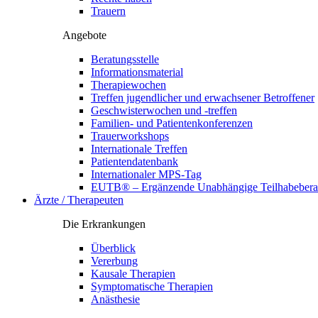
Trauern
Angebote
Beratungsstelle
Informationsmaterial
Therapiewochen
Treffen jugendlicher und erwachsener Betroffener
Geschwisterwochen und -treffen
Familien- und Patientenkonferenzen
Trauerworkshops
Internationale Treffen
Patientendatenbank
Internationaler MPS-Tag
EUTB® – Ergänzende Unabhängige Teilhabebera
Ärzte / Therapeuten
Die Erkrankungen
Überblick
Vererbung
Kausale Therapien
Symptomatische Therapien
Anästhesie