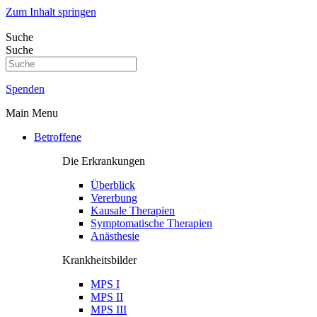
Zum Inhalt springen
Suche
Suche
Spenden
Main Menu
Betroffene
Die Erkrankungen
Überblick
Vererbung
Kausale Therapien
Symptomatische Therapien
Anästhesie
Krankheitsbilder
MPS I
MPS II
MPS III