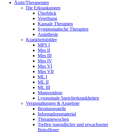
Ärzte/Therapeuten
Die Erkrankungen
Überblick
Vererbung
Kausale Therapien
Symptomatische Therapien
Anästhesie
Krankheitsbilder
MPS I
Mps II
Mps III
Mps IV
Mps VI
Mps VII
ML I
ML II
ML III
Mannosidose
Lysosomale Speicherkrankheiten
Veranstaltungen & Angebote
Beratungsstelle
Informationsmaterial
Therapiewochen
Treffen jugendlicher und erwachsener
Betroffener