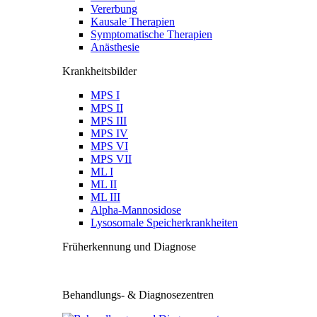
Vererbung
Kausale Therapien
Symptomatische Therapien
Anästhesie
Krankheitsbilder
MPS I
MPS II
MPS III
MPS IV
MPS VI
MPS VII
ML I
ML II
ML III
Alpha-Mannosidose
Lysosomale Speicherkrankheiten
Früherkennung und Diagnose
Behandlungs- & Diagnosezentren