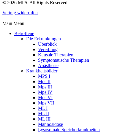
© 2026 MPS. All Rights Reserved.
Vertrag widerrufen
Main Menu
Betroffene
Die Erkrankungen
Überblick
Vererbung
Kausale Therapien
Symptomatische Therapien
Anästhesie
Krankheitsbilder
MPS I
Mps II
Mps III
Mps IV
Mps VI
Mps VII
ML I
ML II
ML III
Mannosidose
Lysosomale Speicherkrankheiten