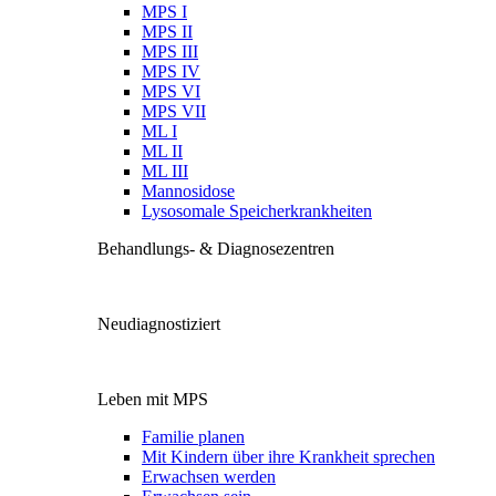
MPS I
MPS II
MPS III
MPS IV
MPS VI
MPS VII
ML I
ML II
ML III
Mannosidose
Lysosomale Speicherkrankheiten
Behandlungs- & Diagnosezentren
Neudiagnostiziert
Leben mit MPS
Familie planen
Mit Kindern über ihre Krankheit sprechen
Erwachsen werden