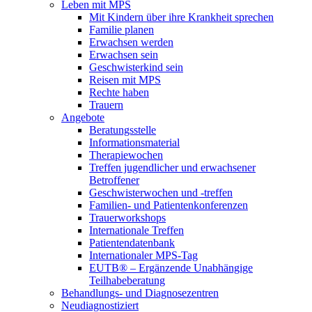
Leben mit MPS
Mit Kindern über ihre Krankheit sprechen
Familie planen
Erwachsen werden
Erwachsen sein
Geschwisterkind sein
Reisen mit MPS
Rechte haben
Trauern
Angebote
Beratungsstelle
Informationsmaterial
Therapiewochen
Treffen jugendlicher und erwachsener
Betroffener
Geschwisterwochen und -treffen
Familien- und Patientenkonferenzen
Trauerworkshops
Internationale Treffen
Patientendatenbank
Internationaler MPS-Tag
EUTB® – Ergänzende Unabhängige
Teilhabeberatung
Behandlungs- und Diagnosezentren
Neudiagnostiziert